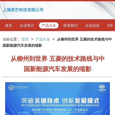
上海茉芒科技有限公司
首页
企业简介
产品大全
联系我们
企业信息
访客
>
>
当前位置：
首页
产品大全
从柳州到世界 五菱的技术路线与中
国新能源汽车发展的缩影
从柳州到世界 五菱的技术路线与中
国新能源汽车发展的缩影