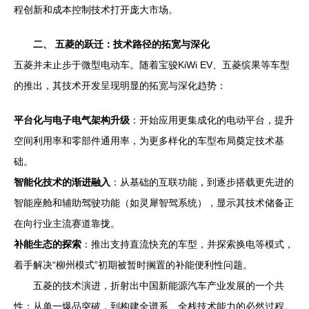
程创新和成本控制技术打开庞大市场。
二、 五菱的跃迁：技术路径的拓宽与深化
五菱并未止步于微型电动车。随着宝骏KiWi EV、五菱缤果等车型
的推出，其技术开发呈现明显的拓宽与深化趋势：
平台化与电子电气架构升级
：开始应用更集成化的电动平台，提升
空间利用率和零部件通用率，为更多样化的车型布局奠定技术基
础。
智能化技术的渐进融入
：从基础的互联功能，到逐步搭载更先进的
智能座舱和辅助驾驶功能（如灵犀智驾系统），显示其技术储备正
在向行业主流赛道靠拢。
补能生态的探索
：推出支持直流快充的车型，并探索换电等模式，
着手解决“柳州模式”初期被暂时搁置的补能便利性问题。
五菱的技术演进，折射出中国新能源汽车产业发展的一个共
性：从单一爆品突破，到构建全谱系、全栈技术能力的必然过程。