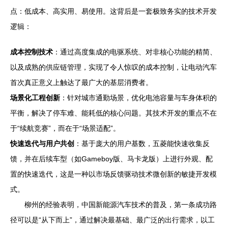
点：低成本、高实用、易使用。这背后是一套极致务实的技术开发
逻辑：
成本控制技术
：通过高度集成的电驱系统、对非核心功能的精简、
以及成熟的供应链管理，实现了令人惊叹的成本控制，让电动汽车
首次真正意义上触达了最广大的基层消费者。
场景化工程创新
：针对城市通勤场景，优化电池容量与车身体积的
平衡，解决了停车难、能耗低的核心问题。其技术开发的重点不在
于“续航竞赛”，而在于“场景适配”。
快速迭代与用户共创
：基于庞大的用户基数，五菱能快速收集反
馈，并在后续车型（如Gameboy版、马卡龙版）上进行外观、配
置的快速迭代，这是一种以市场反馈驱动技术微创新的敏捷开发模
式。
柳州的经验表明，中国新能源汽车技术的普及，第一条成功路
径可以是“从下而上”，通过解决最基础、最广泛的出行需求，以工